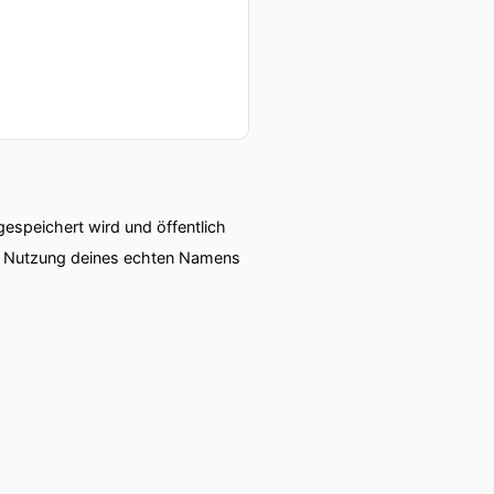
halt schon auch was zu tun
.
dioreglements quasi okay?
speichert wird und öffentlich
ie Nutzung deines echten Namens