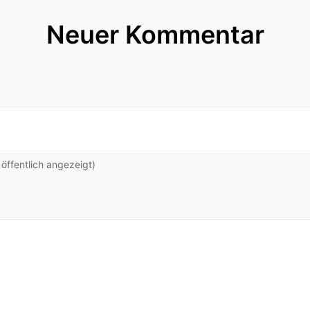
Neuer Kommentar
o!
 bin in Sommerstimmung.
ffentlich angezeigt)
n.