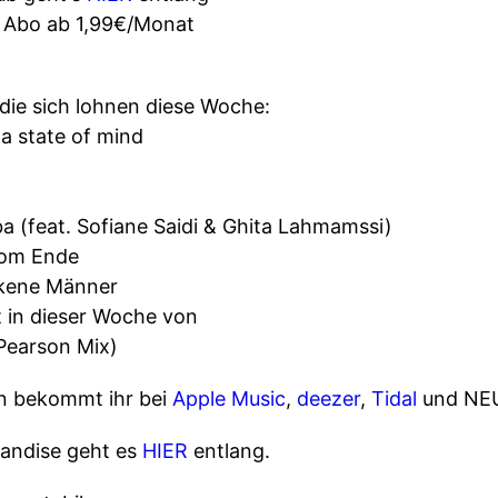
m Abo ab 1,99€/Monat
die sich lohnen diese Woche:
 a state of mind
a (feat. Sofiane Saidi & Ghita Lahmamssi)
Vom Ende
nkene Männer
 in dieser Woche von
 Pearson Mix)
en bekommt ihr bei
Apple Music
,
deezer
,
Tidal
und NEU
ndise geht es
HIER
entlang.