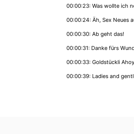
00:00:23: Was wollte ich 
00:00:24: Äh, Sex Neues a
00:00:30: Ab geht das!
00:00:31: Danke fürs Wund
00:00:33: Goldstückli Ahoy
00:00:39: Ladies and gentl
00:00:42: ahoi euer Liebl
00:00:47: diese Woche sit
00:00:52: Hallo Ueli!
00:00:53: Ich