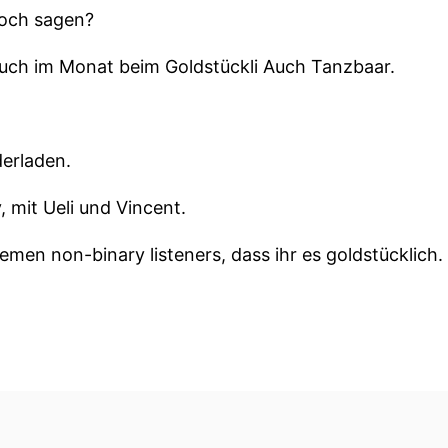
noch sagen?
uch im Monat beim Goldstückli Auch Tanzbaar.
erladen.
, mit Ueli und Vincent.
emen non-binary listeners, dass ihr es goldstücklich.
ingsformat zum Thema neue Musik mit den Tracks im G
zen an den Mikrofonen dieser Woche Ueli und Vincent