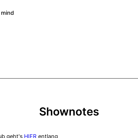
Shownotes
b geht's
HIER
entlang