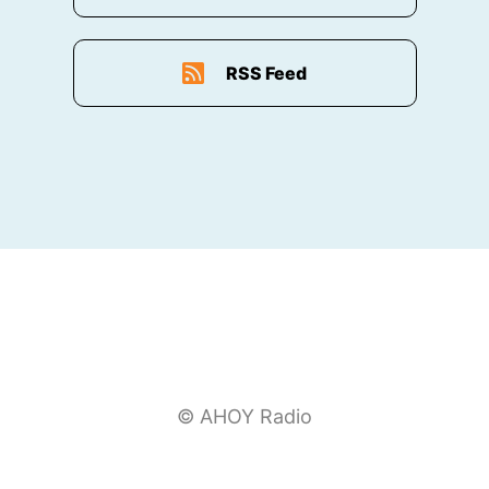
Kirschen blühen.
00:01:13: Oh ja, das stimmt!
RSS Feed
00:01:13: Dann
00:01:13: weiß ich immer... It's pink it's time.
00:01:16: Ja
00:01:16: und das ist schön.
00:01:17: Das ist wirklich schön.
00:01:18: Wie geht es dir?
00:01:19: Auch gut.
© AHOY Radio
00:01:19: Ich bin ähnlich wie du ganz zufrieden
mit der Entwicklung, die das Wetter so langsam
nimmt.