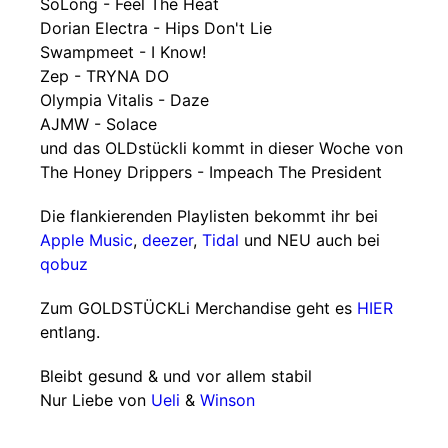
SoLong - Feel The Heat
Dorian Electra - Hips Don't Lie
Swampmeet - I Know!
Zep - TRYNA DO
Olympia Vitalis - Daze
AJMW - Solace
und das OLDstückli kommt in dieser Woche von
The Honey Drippers - Impeach The President
Die flankierenden Playlisten bekommt ihr bei
Apple Music
,
deezer
,
Tidal
und NEU auch bei
qobuz
Zum GOLDSTÜCKLi Merchandise geht es
HIER
entlang.
Bleibt gesund & und vor allem stabil
Nur Liebe von
Ueli
&
Winson