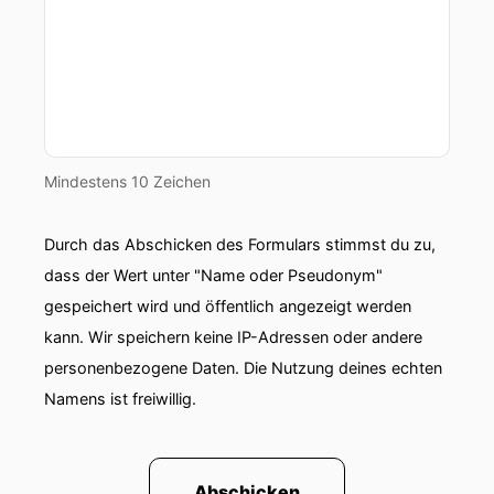
Überschrift.
00:00:23: Ich würde sagen jetzt haben wir den
folgenden Titel direkt in den ersten Sätzen
schon festgelegt.
00:00:27: In der ersten
Mindestens 10 Zeichen
00:00:27: Minute.
Durch das Abschicken des Formulars stimmst du zu,
00:00:28: Hits Down Lie T-Shirt.
dass der Wert unter "Name oder Pseudonym"
gespeichert wird und öffentlich angezeigt werden
00:00:30: Sollten wir nicht sowieso für unsere
kann. Wir speichern keine IP-Adressen oder andere
hier komische... wie heißt es nochmal?
personenbezogene Daten. Die Nutzung deines echten
00:00:34: Merchandise.
Namens ist freiwillig.
00:00:35: Ja genau, für die Plattform Spread
Shop.
Abschicken