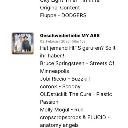
Original Content
Fluppe - DODGERS
Geschwisterliebe MY A$$
02. February 2026
‧
56m 16s
Hat jemand HITS gerufen? Sollt
ihr haben!
Bruce Springsteen - Streets Of
Minneapolis
Jobi Riccio - Buzzkill
corook - Scooby
OLDstückli: The Cure - Plastic
Passion
Molly Mogul - Run
cropscropscrops & ELUCID -
anatomy angels