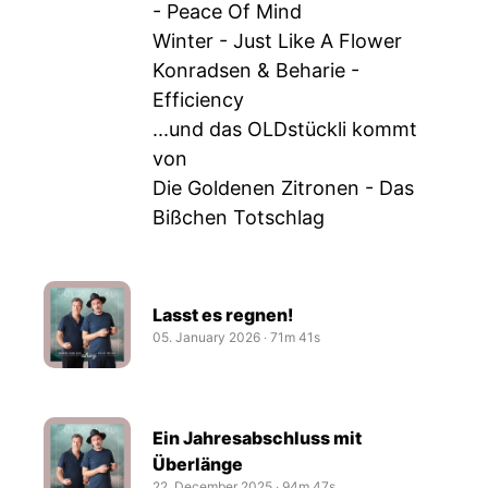
- Peace Of Mind
Winter - Just Like A Flower
Konradsen & Beharie -
Efficiency
...und das OLDstückli kommt
von
Die Goldenen Zitronen - Das
Bißchen Totschlag
Lasst es regnen!
05. January 2026
‧
71m 41s
Ein Jahresabschluss mit
Überlänge
22. December 2025
‧
94m 47s