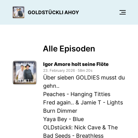
GOLDSTÜCKLI AHOY
Alle Episoden
Igor Amore holt seine Flöte
23. February 2026
‧
58m 20s
Über sieben GOLDIES musst du
gehn..
Peaches - Hanging Titties
Fred again.. & Jamie T - Lights
Burn Dimmer
Yaya Bey - Blue
OLDstückli: Nick Cave & The
Bad Seeds - Breathless