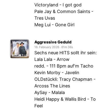
Victoryland - I got god
Pale Jay & Common Saints -
Tres Uvas
Meg Lui - Gone Girl
Aggressive Geduld
16. February 2026
‧
61m 36s
Sechs neue HITS sollt ihr sein:
Lala Lala - Arrow
redd. - 111 Bpm auf'm Tacho
Kevin Morby - Javelin
OLDstückli: Tracy Chapman -
Arcoss The Lines
AySay - Malala
Heidi Happy & Wallis Bird - To
Feel