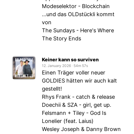
Modeselektor - Blockchain
...und das OLDstückli kommt
von
The Sundays - Here's Where
The Story Ends
Keiner kann so surviven
12. January 2026
‧
54m 57s
Einen Träger voller neuer
GOLDIES hätten wir auch kalt
gestellt!
Rhys Frank - catch & release
Doechii & SZA - girl, get up.
Felsmann + Tiley - God Is
Lonelier (feat. Laius)
Wesley Joseph & Danny Brown