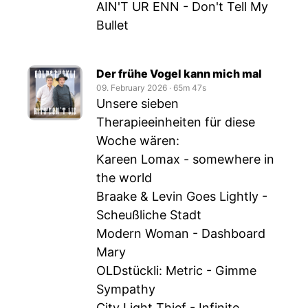
AIN'T UR ENN - Don't Tell My
Bullet
Der frühe Vogel kann mich mal
09. February 2026
‧
65m 47s
Unsere sieben
Therapieeinheiten für diese
Woche wären:
Kareen Lomax - somewhere in
the world
Braake & Levin Goes Lightly -
Scheußliche Stadt
Modern Woman - Dashboard
Mary
OLDstückli: Metric - Gimme
Sympathy
City Light Thief - Infinite