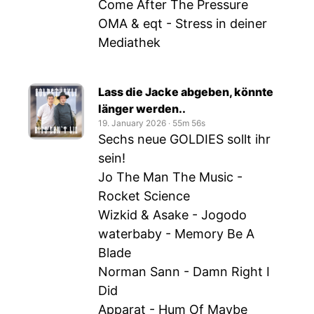
Come After The Pressure
OMA & eqt - Stress in deiner
Mediathek
Lass die Jacke abgeben, könnte
länger werden..
19. January 2026
‧
55m 56s
Sechs neue GOLDIES sollt ihr
sein!
Jo The Man The Music -
Rocket Science
Wizkid & Asake - Jogodo
waterbaby - Memory Be A
Blade
Norman Sann - Damn Right I
Did
Apparat - Hum Of Maybe